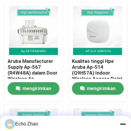
Tentang Kami
Tur Pabrik
Kontrol Kualitas
Aruba Manufacturer
Kualitas tinggi Hpe
Supply Ap-567
Aruba Ap-514
Hubungi Kami
(R4W48A) dalam Door
(Q9H57A) Indoor
Wireless Ap
Wireless Access Point
untuk Bisnis
mengirimkan
mengirimkan
Berita
permintaan
permintaan
Kasus-kasus
Echo Zhao
Minta Kutipan