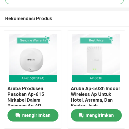
Rekomendasi Produk
Aruba Produsen
Aruba Ap-503h Indoor
Rumah
Pasokan Ap-615
Wireless Ap Untuk
Nirkabel Dalam
Hotel, Asrama, Dan
Ruangan Ap AP-
Kantor Jauh
Produk
615(R7J49A)
mengirimkan
mengirimkan
Video
permintaan
permintaan