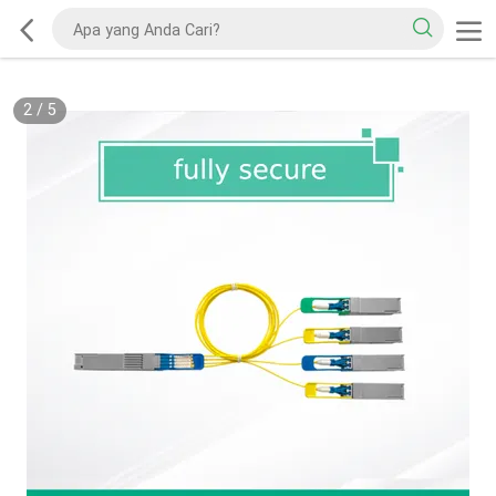
2
/
5