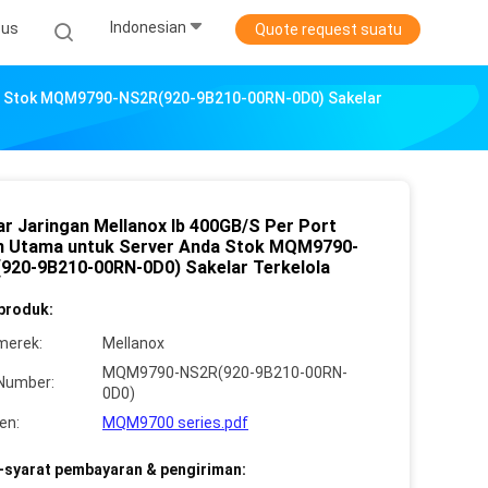
Indonesian
sus
Quote request suatu
Anda Stok MQM9790-NS2R(920-9B210-00RN-0D0) Sakelar
ar Jaringan Mellanox Ib 400GB/S Per Port
an Utama untuk Server Anda Stok MQM9790-
920-9B210-00RN-0D0) Sakelar Terkelola
 produk:
merek:
Mellanox
MQM9790-NS2R(920-9B210-00RN-
Number:
0D0)
en:
MQM9700 series.pdf
-syarat pembayaran & pengiriman: