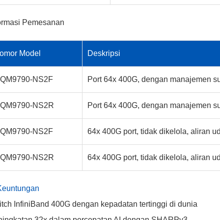
formasi Pemesanan
omor Model
Deskripsi
QM9790-NS2F
Port 64x 400G, dengan manajemen su
QM9790-NS2R
Port 64x 400G, dengan manajemen su
QM9790-NS2F
64x 400G port, tidak dikelola, aliran 
QM9790-NS2R
64x 400G port, tidak dikelola, aliran 
Keuntungan
tch InfiniBand 400G dengan kepadatan tertinggi di dunia
ningkatan 32x dalam percepatan AI dengan SHARPy3