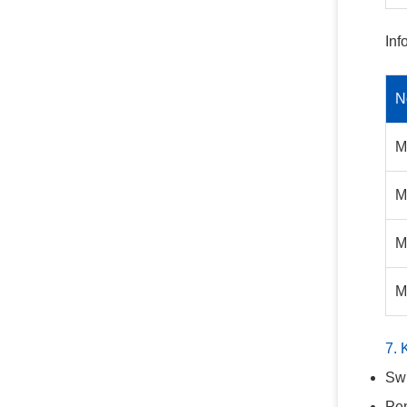
In
N
M
M
M
M
7. 
Swi
Pe