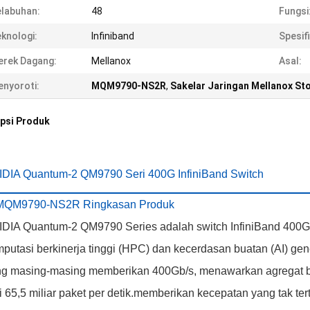
labuhan:
48
Fungsi
knologi:
Infiniband
Spesifi
rek Dagang:
Mellanox
Asal:
nyoroti:
MQM9790-NS2R
,
Sakelar Jaringan Mellanox St
psi Produk
DIA Quantum-2 QM9790 Seri 400G InfiniBand Switch
 MQM9790-NS2R Ringkasan Produk
DIA Quantum-2 QM9790 Series adalah switch InfiniBand 400G i
putasi berkinerja tinggi (HPC) dan kecerdasan buatan (AI) gen
g masing-masing memberikan 400Gb/s, menawarkan agregat bidi
i 65,5 miliar paket per detik.memberikan kecepatan yang tak te