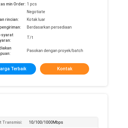
tas min Order:
1 pcs
Negotiate
n rincian:
Kotak luar
pengiriman:
Berdasarkan persediaan
-syarat
T/t
yaran:
diakan
Pasokan dengan proyek/batch
puan:
arga Terbaik
Kontak
t Transmisi:
10/100/1000Mbps