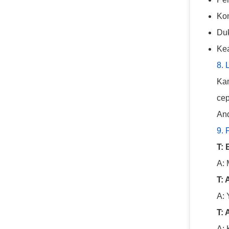
Kom
Duk
Kea
8.
Kam
cep
An
9.
T:
A: 
T:
A: 
T: 
A: 