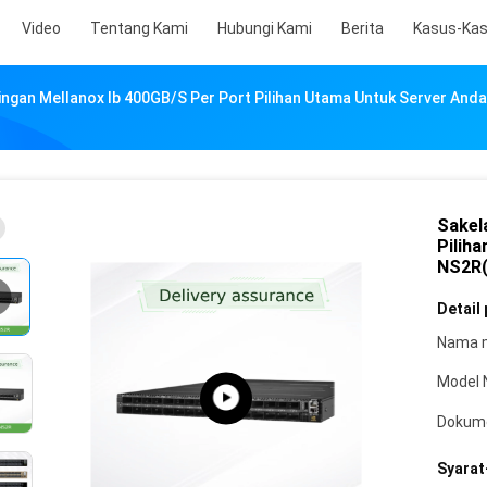
Video
Tentang Kami
Hubungi Kami
Berita
Kasus-Ka
ringan Mellanox Ib 400GB/S Per Port Pilihan Utama Untuk Server 
Sakel
Pilih
NS2R(
Detail
Nama 
Model 
Dokum
Syarat