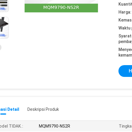
Kuanti
Harga:
Kemasa
Waktu 
Syarat
pemba
Menye
kemam
H
asi Detail
Deskripsi Produk
del TIDAK.:
MQM9790-NS2R
Tingka