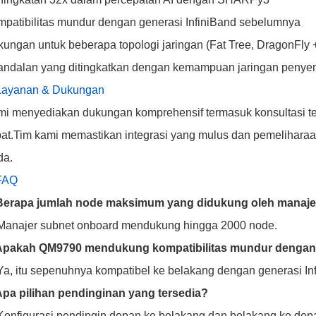
patibilitas mundur dengan generasi InfiniBand sebelumnya
ungan untuk beberapa topologi jaringan (Fat Tree, DragonFly +,
ndalan yang ditingkatkan dengan kemampuan jaringan penye
 Layanan & Dukungan
i menyediakan dukungan komprehensif termasuk konsultasi tek
at.Tim kami memastikan integrasi yang mulus dan pemeliharaan 
da.
 FAQ
 Berapa jumlah node maksimum yang didukung oleh manaje
Manajer subnet onboard mendukung hingga 2000 node.
 Apakah QM9790 mendukung kompatibilitas mundur dengan g
Ya, itu sepenuhnya kompatibel ke belakang dengan generasi I
Apa pilihan pendinginan yang tersedia?
Konfigurasi pendingin depan ke belakang dan belakang ke dep