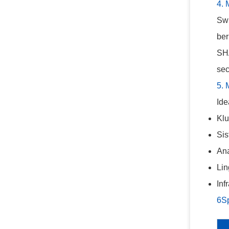
4.
Swi
ber
SHA
sec
5.
Ide
Klu
Sis
Ana
Lin
Inf
6Sp