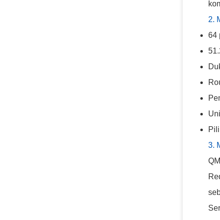
kom
2.
64 
51.
Du
Rou
Pem
Uni
Pil
3. 
QM9
Red
seb
Ser