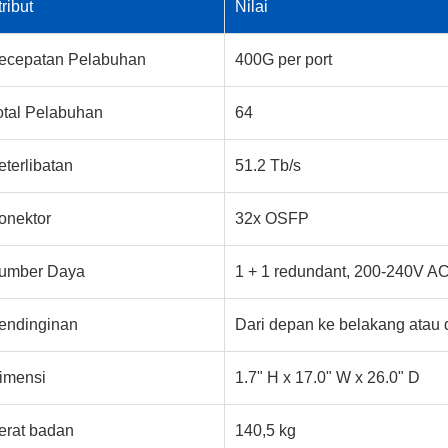
tribut
Nilai
ecepatan Pelabuhan
400G per port
otal Pelabuhan
64
eterlibatan
51.2 Tb/s
onektor
32x OSFP
umber Daya
1 + 1 redundant, 200-240V A
endinginan
Dari depan ke belakang atau 
imensi
1.7" H x 17.0" W x 26.0" D
erat badan
140,5 kg