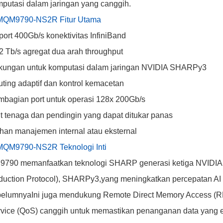
putasi dalam jaringan yang canggih.
 MQM9790-NS2R Fitur Utama
port 400Gb/s konektivitas InfiniBand
2 Tb/s agregat dua arah throughput
kungan untuk komputasi dalam jaringan NVIDIA SHARPy3
ting adaptif dan kontrol kemacetan
bagian port untuk operasi 128x 200Gb/s
t tenaga dan pendingin yang dapat ditukar panas
ihan manajemen internal atau eksternal
MQM9790-NS2R Teknologi Inti
790 memanfaatkan teknologi SHARP generasi ketiga NVIDIA (
uction Protocol), SHARPy3,yang meningkatkan percepatan AI
elumnyaIni juga mendukung Remote Direct Memory Access (RDMA)
vice (QoS) canggih untuk memastikan penanganan data yang efi