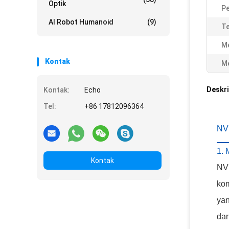
Optik
Pe
AI Robot Humanoid
(9)
Te
Me
Kontak
Me
Deskri
Kontak:
Echo
Tel:
+86 17812096364
NVI
1.
Kontak
NVI
kom
yan
dar