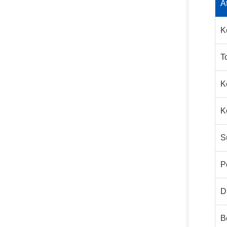
A
K
T
K
K
S
P
D
B