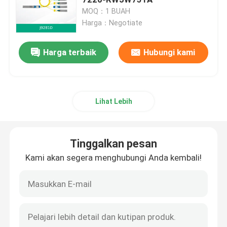
MOQ：1 BUAH
Harga：Negotiate
modul transceiver optik
Harga terbaik
Hubungi kami
Sakelar Jaringan Mellanox
Kartu Jaringan Mellanox
Lihat Lebih
Kabel Mellanox
Tinggalkan pesan
Transceiver Optik Mellanox
Kami akan segera menghubungi Anda kembali!
Saklar Jaringan Nvidia
kartu jaringan NVIDIA