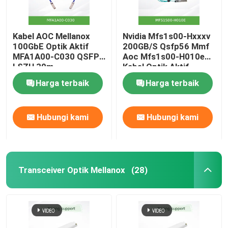
Kabel AOC Mellanox
Nvidia Mfs1s00-Hxxxv
100GbE Optik Aktif
200GB/S Qsfp56 Mmf
MFA1A00-C030 QSFP
Aoc Mfs1s00-H010e
LSZH 30m
Kabel Optik Aktif,
hingga 200gbps,
Harga terbaik
Harga terbaik
Qsfp56 ke Qsfp56
Hubungi kami
Hubungi kami
Transceiver Optik Mellanox
(28)