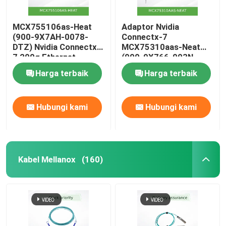
MCX755106as-Heat
Adaptor Nvidia
(900-9X7AH-0078-
Connectx-7
DTZ) Nvidia Connectx-
MCX75310aas-Neat
7 200g Ethernet
(900-9X766-003N-
Adapter dengan Dual
SQ0) Port Tunggal
Harga terbaik
Harga terbaik
Port
Osfp Infiniband: Ndr
400GB/S (Kecepatan
default) Ethernet:
Hubungi kami
Hubungi kami
400gbe
Kabel Mellanox
(160)