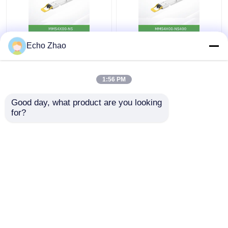
MMS4X00-Ns 800gbps
NVIDIA MMS4X00-
Echo Zhao
Twin-Port OSfp
NS400 (980-9I31N-
2X400GB/S Mode
00NM00) 400GB/s
Tunggal 2xdr4 100m
OSFP Single-port
1:56 PM
Nvidia
Mode tunggal DR4
Harga terbaik
Harga terbaik
Transceiver
Good day, what product are you looking 
for?
Hubungi kami
Hubungi kami
Lihat Lebih
Rumah
Tentang kita
Hubungi kami
Desktop Site
Peta situs
Kebijakan pribadi