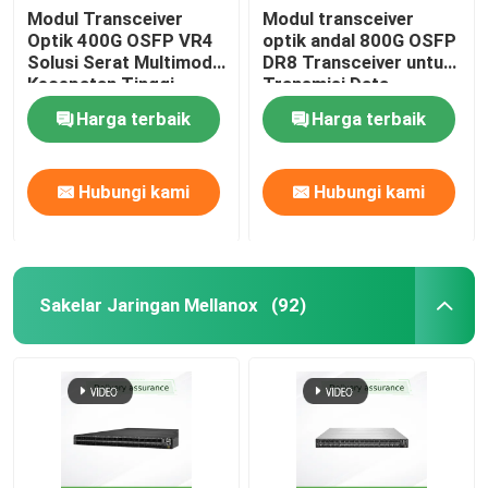
Modul Transceiver
Modul transceiver
Optik 400G OSFP VR4
optik andal 800G OSFP
Titik Akses Nirkabel Aruba
Solusi Serat Multimode
DR8 Transceiver untuk
Kecepatan Tinggi
Transmisi Data
Berkinerja Tinggi
Sakelar Aruba
Harga terbaik
Harga terbaik
Sakelar CISCO
Hubungi kami
Hubungi kami
Rak Server Dengan Pendingin Terintegrasi
Sakelar Jaringan Mellanox
(92)
Kabel dan Aksesori Fiber Optik