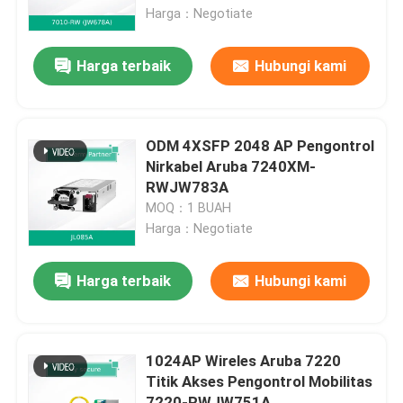
Harga：Negotiate
Tentang Kami
Harga terbaik
Hubungi kami
Tur Pabrik
ODM 4XSFP 2048 AP Pengontrol
Kontrol Kualitas
Nirkabel Aruba 7240XM-
RWJW783A
MOQ：1 BUAH
Hubungi Kami
Harga：Negotiate
Berita
Harga terbaik
Hubungi kami
Kasus-kasus
1024AP Wireles Aruba 7220
Titik Akses Pengontrol Mobilitas
Minta Kutipan
7220-RWJW751A