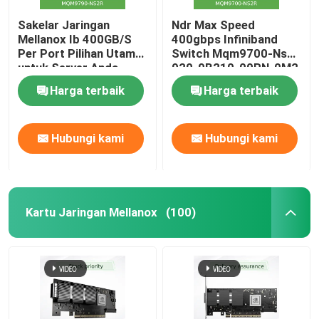
Sakelar Jaringan
Ndr Max Speed
Mellanox Ib 400GB/S
400gbps Infiniband
Per Port Pilihan Utama
Switch Mqm9700-Ns2r
untuk Server Anda
920-9B210-00RN-0M2
Stok MQM9790-
Sempurna untuk
Harga terbaik
Harga terbaik
NS2R(920-9B210-
kebutuhan pelanggan
00RN-0D0) Sakelar
oleh Nvidia Qm9700 1u
Terkelola
Hubungi kami
Hubungi kami
Kartu Jaringan Mellanox
(100)