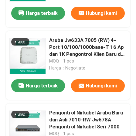
Harga terbaik
Hubungi kami
Aruba Jw633A 7005 (RW) 4-
Port 10/100/1000base-T 16 Ap
dan 1K Pengontrol Klien Baru dan
Asli
MOQ：1 pcs
Harga：Negotiate
Harga terbaik
Hubungi kami
Rumah
Pengontrol Nirkabel Aruba Baru
Produk
dan Asli 7010-RW Jw678A
Pengontrol Nirkabel Seri 7000
Video
MOQ：1 pcs