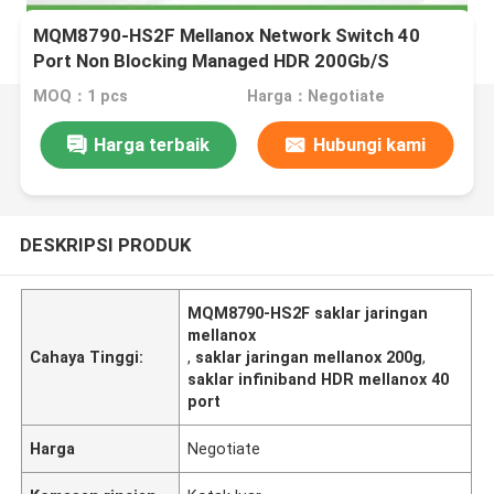
MQM8790-HS2F Mellanox Network Switch 40
Port Non Blocking Managed HDR 200Gb/S
MOQ：1 pcs
Harga：Negotiate
Harga terbaik
Hubungi kami
DESKRIPSI PRODUK
MQM8790-HS2F saklar jaringan
mellanox
Cahaya Tinggi:
,
saklar jaringan mellanox 200g
,
saklar infiniband HDR mellanox 40
port
Harga
Negotiate