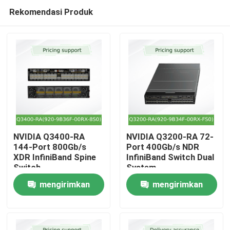
Rekomendasi Produk
NVIDIA Q3400-RA
NVIDIA Q3200-RA 72-
144-Port 800Gb/s
Port 400Gb/s NDR
XDR InfiniBand Spine
InfiniBand Switch Dual
Rumah
Switch
System
mengirimkan
mengirimkan
Produk
permintaan
permintaan
Video