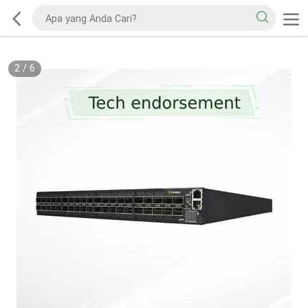
2
/
6