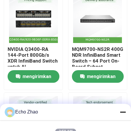
Tentang Kami
Tur Pabrik
NVIDIA Q3400-RA
MQM9700-NS2R 400G
Kontrol Kualitas
144-Port 800Gb/s
NDR InfiniBand Smart
XDR InfiniBand Switch
Switch – 64 Port On-
untuk AI
Board Subnet
Hubungi Kami
Manager C2P Airflow
mengirimkan
mengirimkan
permintaan
permintaan
Berita
Kasus-kasus
Echo Zhao
Minta Kutipan