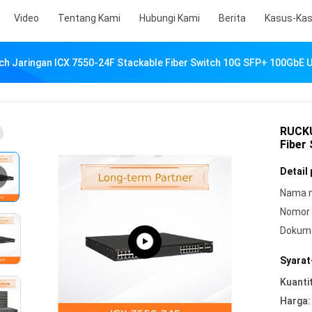
Video
Tentang Kami
Hubungi Kami
Berita
Kasus-Ka
h Jaringan ICX 7550-24F Stackable Fiber Switch 10G SFP+ 100GbE U
RUCKU
Fiber
Detail
Nama 
Nomor 
Dokum
Syarat
Kuanti
Harga: