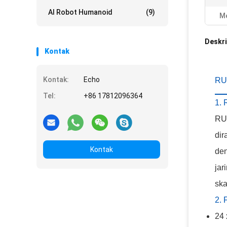
AI Robot Humanoid
(9)
Me
Deskri
Kontak
Kontak:
Echo
RUC
Tel:
+86 17812096364
1. 
RUC
dir
Kontak
den
jar
ska
2. 
24 