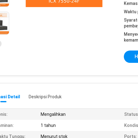
Kemasa
Waktu 
Syarat
pemba
Menye
kemam
H
asi Detail
Deskripsi Produk
nis:
Mengalihkan
Status
minan:
1 tahun
Kondis
aktu Tunggu:
Menurut stok
Ports: