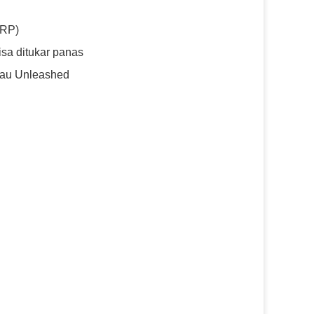
RRP)
isa ditukar panas
tau Unleashed