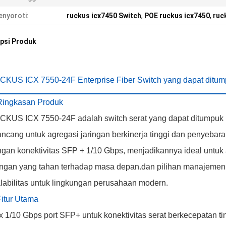
nyoroti:
ruckus icx7450 Switch
,
POE ruckus icx7450
,
ruc
psi Produk
KUS ICX 7550-24F Enterprise Fiber Switch yang dapat ditu
Ringkasan Produk
KUS ICX 7550-24F adalah switch serat yang dapat ditumpuk
ancang untuk agregasi jaringan berkinerja tinggi dan penyebar
gan konektivitas SFP + 1/10 Gbps, menjadikannya ideal untuk ap
ingan yang tahan terhadap masa depan.dan pilihan manajemen
labilitas untuk lingkungan perusahaan modern.
Fitur Utama
x 1/10 Gbps port SFP+ untuk konektivitas serat berkecepatan ti