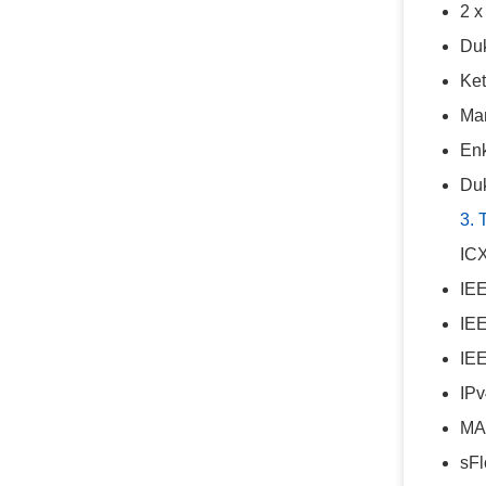
2 x
Duk
Ket
Man
Enk
Duk
3. 
ICX
IEE
IE
IEE
IPv
MAC
sFl