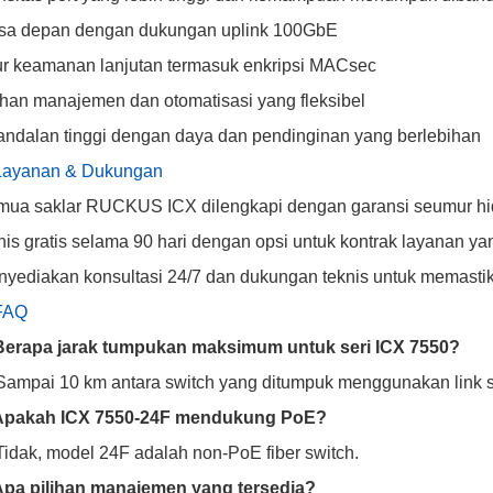
sa depan dengan dukungan uplink 100GbE
ur keamanan lanjutan termasuk enkripsi MACsec
ihan manajemen dan otomatisasi yang fleksibel
ndalan tinggi dengan daya dan pendinginan yang berlebihan
 Layanan & Dukungan
ua saklar RUCKUS ICX dilengkapi dengan garansi seumur hi
nis gratis selama 90 hari dengan opsi untuk kontrak layanan y
yediakan konsultasi 24/7 dan dukungan teknis untuk memastik
 FAQ
 Berapa jarak tumpukan maksimum untuk seri ICX 7550?
Sampai 10 km antara switch yang ditumpuk menggunakan link s
 Apakah ICX 7550-24F mendukung PoE?
Tidak, model 24F adalah non-PoE fiber switch.
Apa pilihan manajemen yang tersedia?