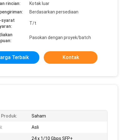
n rincian:
Kotak luar
pengiriman:
Berdasarkan persediaan
-syarat
T/t
yaran:
diakan
Pasokan dengan proyek/batch
puan:
arga Terbaik
Kontak
 Produk:
Saham
i:
Asli
24 x 1/10 Gbps SFP+