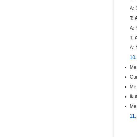
A: 
T:
A: 
T: 
A: 
10.
Mem
Gun
Mem
Ik
Mem
11.