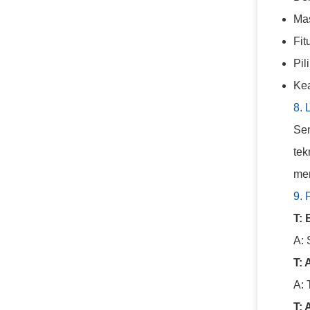
Ma
Fit
Pil
Kea
8.
Sem
tek
men
9.
T:
A: 
T:
A: 
T: 