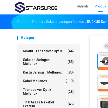
Rumah
Produk
Rumah
Produk
Sakelar Jaringan Ruckus
RUCKUS Switc
Kategori
Modul Transceiver Optik
(44)
Sakelar Jaringan
(85)
Mellanox
Kartu Jaringan Mellanox
(80)
Kabel Mellanox
(119)
Transceiver Optik
(23)
Mellanox
Titik Akses Nirkabel
(46)
Ekstrim