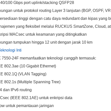
 40/100 Gbps port uplink/stacking QSFP28
ungan untuk protokol routing Layer 3 lanjutan (BGP, OSPF, V
ersediaan tinggi dengan catu daya redundant dan kipas yang b
ajemen yang fleksibel melalui RUCKUS SmartZone, Cloud, a
ripsi MACsec untuk keamanan yang ditingkatkan
ungan tumpukan hingga 12 unit dengan jarak 10 km
Teknologi Inti
 7550-24F memanfaatkan teknologi canggih termasuk:
E 802.3ae (10 Gigabit Ethernet)
EE 802.1Q (VLAN Tagging)
E 802.1s (Multiple Spanning Tree)
4 dan IPv6 routing
sec (IEEE 802.1AE) untuk enkripsi data
ow untuk pemantauan jaringan