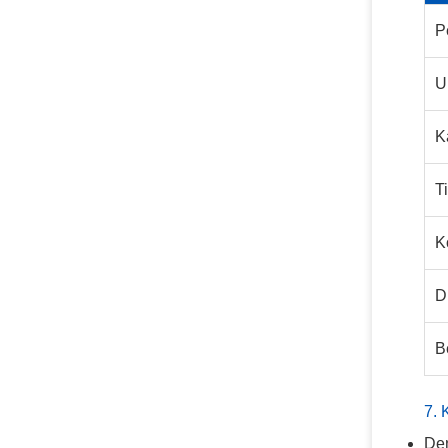
P
U
K
T
K
D
B
7. 
Den