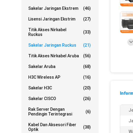
Sakelar Jaringan Ekstrem
(46)
Lisensi Jaringan Ekstrim
(27)
Titik Akses Nirkabel
(33)
Ruckus
Sakelar Jaringan Ruckus
(21)
Titik Akses Nirkabel Aruba
(56)
Sakelar Aruba
(68)
H3C Wireless AP
(16)
Sakelar H3C
(20)
Inform
Sakelar CISCO
(26)
Rak Server Dengan
Je
(6)
Pendingin Terintegrasi
Ja
Kabel Dan Aksesori Fiber
(38)
Optik
W