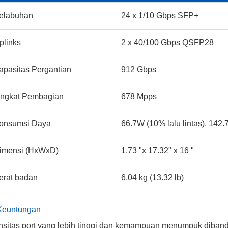
elabuhan
24 x 1/10 Gbps SFP+
plinks
2 x 40/100 Gbps QSFP28
apasitas Pergantian
912 Gbps
ingkat Pembagian
678 Mpps
onsumsi Daya
66.7W (10% lalu lintas), 142.
imensi (HxWxD)
1.73 "x 17.32" x 16 "
erat badan
6.04 kg (13.32 lb)
Keuntungan
sitas port yang lebih tinggi dan kemampuan menumpuk diband