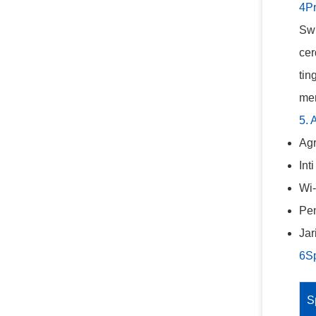
4Pr
Swi
cer
tin
me
5. 
Agr
Int
Wi-
Pen
Jar
6Sp
S