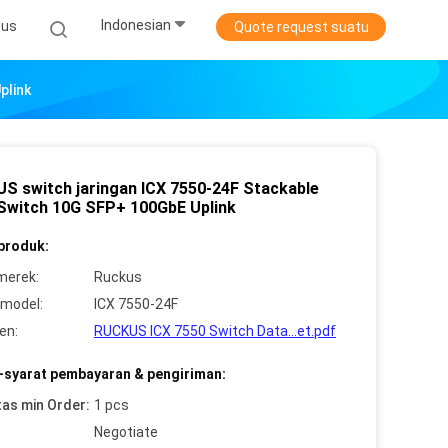
Indonesian
sus
Quote request suatu
plink
S switch jaringan ICX 7550-24F Stackable
 Switch 10G SFP+ 100GbE Uplink
 produk:
merek:
Ruckus
model:
ICX 7550-24F
en:
RUCKUS ICX 7550 Switch Data...et.pdf
-syarat pembayaran & pengiriman:
tas min Order:
1 pcs
Negotiate