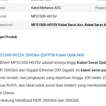
nis:
Kabel Mellanox AOC
Panjan
odel:
MFS1S00-H015V
nyoroti:
MFS1S00-H015V Kabel Serat Aoc
,
Kabel Serat 
psi Produk
S1S00-H015V 200Gb/s QSFP56 Kabel Optik Aktif
IDIA® MFS1S00-H015V adalah kinerja tinggi
Kabel Serat Opt
 200Gb/s dan Gigabit Ethernet 200 Gigabit. Ini
kabel serat pa
ensi rendah, dan jangkauan yang diperluas hingga 100 meter. 
uai RoHS, dan ideal untuk pusat data modern yang membutuhkan
ur Utama
ndukung InfiniBand HDR 200Gb/s dan 200GbE