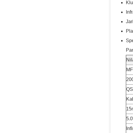
Klu
Inf
Jar
Pla
Spe
Pa
Nil
MF
20
QS
Kab
15
5.0
In