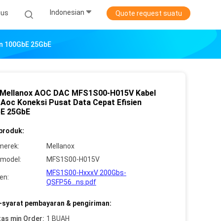
Indonesian
sus
Quote request suatu
en 100GbE 25GbE
 Mellanox AOC DAC MFS1S00-H015V Kabel
 Aoc Koneksi Pusat Data Cepat Efisien
E 25GbE
 produk:
merek:
Mellanox
model:
MFS1S00-H015V
MFS1S00-HxxxV 200Gbs-
en:
QSFP56...ns.pdf
-syarat pembayaran & pengiriman:
tas min Order:
1 BUAH