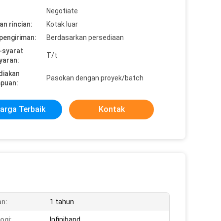
Negotiate
n rincian:
Kotak luar
pengiriman:
Berdasarkan persediaan
-syarat
T/t
yaran:
diakan
Pasokan dengan proyek/batch
puan:
arga Terbaik
Kontak
n:
1 tahun
ogi:
Infiniband