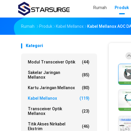
Rumah
Produk
Rumah
Produk
Kabel Mellanox
Kabel Mellanox AOC D
Kategori
Modul Transceiver Optik
(44)
Sakelar Jaringan
(85)
Mellanox
Kartu Jaringan Mellanox
(80)
Kabel Mellanox
(119)
Transceiver Optik
(23)
Mellanox
Titik Akses Nirkabel
(46)
Ekstrim