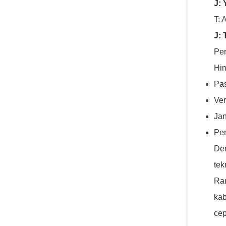
J:
T: 
J: 
Per
Hin
Pa
Ver
Jan
Pe
Den
tek
Ran
kab
cep