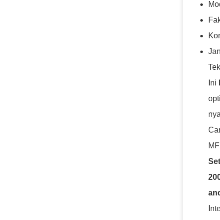
Mod
Fak
Kon
Jan
Tek
Ini
opt
nya
Car
MF
Se
200
and
Int