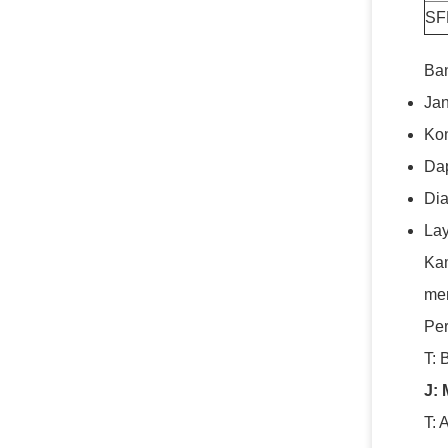
SF
Ban
Jan
Kon
Dap
Dia
La
Kam
men
Per
T: 
J:
T: 