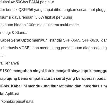
ulasi 4x 50Gb/s PAM4 per jalur
tor bentuk QSFP56 yang dapat dihubungkan secara hot-plugg
sumsi daya rendah: 5.0W tipikal per ujung
gkauan hingga 100m melalui serat multi-mode
nologi & Standar
Kabel Serat Optik
mematuhi standar SFF-8665, SFF-8636, dan
ik berbasis VCSEL dan mendukung pemantauan diagnostik digi
ta.
a Kerjanya
S1S00
mengubah sinyal listrik menjadi sinyal optik mengg
tiap ujung berisi empat saluran serat yang beroperasi pa
Gb/s. Kabel ini mendukung fitur retiming dan integritas sin
al.
Aplikasi
erkoneksi pusat data