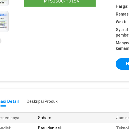
Harga:
Kemasa
Waktu 
Syarat
pemba
Menye
kemam
H
asi Detail
Deskripsi Produk
rsedianya:
Saham
Jamina
ndisi:
Baru dan asli
Teknol