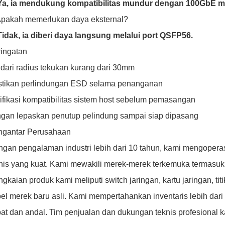
 Ya, ia mendukung kompatibilitas mundur dengan 100GbE m
Apakah memerlukan daya eksternal?
Tidak, ia diberi daya langsung melalui port QSFP56.
ingatan
dari radius tekukan kurang dari 30mm
stikan perlindungan ESD selama penanganan
ifikasi kompatibilitas sistem host sebelum pemasangan
gan lepaskan penutup pelindung sampai siap dipasang
ngantar Perusahaan
gan pengalaman industri lebih dari 10 tahun, kami mengoperas
nis yang kuat. Kami mewakili merek-merek terkemuka termasuk
gkaian produk kami meliputi switch jaringan, kartu jaringan, tit
el merek baru asli. Kami mempertahankan inventaris lebih dar
at dan andal. Tim penjualan dan dukungan teknis profesional 