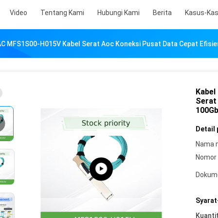
Video
Tentang Kami
Hubungi Kami
Berita
Kasus-Ka
AC MFS1S00-H015V Kabel Serat Aoc Koneksi Pusat Data Cepat Efisi
Kabel
Serat
100Gb
Detail
Nama 
Nomor 
Dokum
Syarat
Kuanti