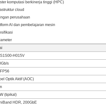
ster komputasi berkinerja tinggi (HPC)
rastruktur cloud
ingan perusahaan
tform AI dan pembelajaran mesin
sifikasi
rameter
ai
S1S00-H015V
0Gb/s
FP56
el Optik Aktif (AOC)
m
W (tipikal)
finiBand HDR, 200GbE