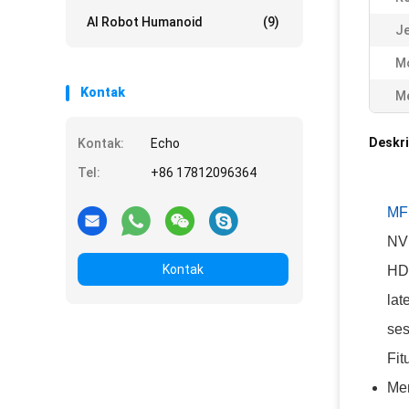
AI Robot Humanoid
(9)
Je
M
Kontak
Me
Deskri
Kontak:
Echo
Tel:
+86 17812096364
MF
NV
Kontak
HDR
lat
ses
Fit
Me