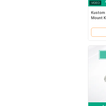
Kustom 
Mount K
AP-MNT