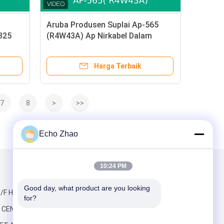
Aruba Produsen Suplai Ap-565
325
(R4W43A) Ap Nirkabel Dalam
sli
Ruangan
Harga Terbaik
7
8
>
>>
Echo Zhao
10:24 PM
Kirimkan Kami
Good day, what product are you looking 
/F HO KING,
for?
CENTRE, 2-16