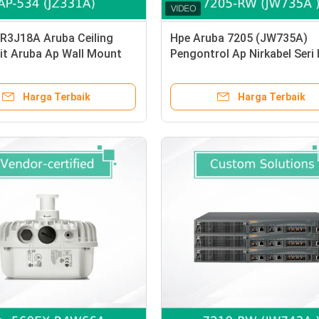
R3J18A Aruba Ceiling
Hpe Aruba 7205 (JW735A)
it Aruba Ap Wall Mount
Pengontrol Ap Nirkabel Seri
-MP10-D
7200 Asli dan Baru
Harga Terbaik
Harga Terbaik