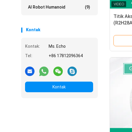
AI Robot Humanoid
(9)
Titik Ak
(R2H28A)
Nirkabel
Kontak
Kontak:
Ms. Echo
Tel:
+86 17812096364
Kontak