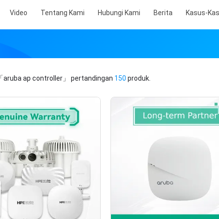
Video
Tentang Kami
Hubungi Kami
Berita
Kasus-Ka
「aruba ap controller」
pertandingan
150
produk.