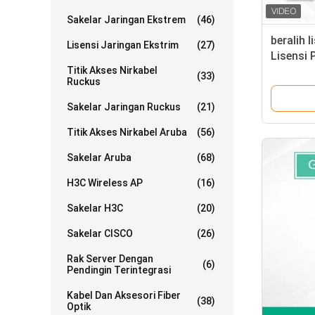
Sakelar Jaringan Ekstrem
(46)
beralih 
Lisensi Jaringan Ekstrim
(27)
Lisensi 
Titik Akses Nirkabel
Control
(33)
Ruckus
Sakelar Jaringan Ruckus
(21)
Titik Akses Nirkabel Aruba
(56)
Sakelar Aruba
(68)
H3C Wireless AP
(16)
Sakelar H3C
(20)
Sakelar CISCO
(26)
Rak Server Dengan
(6)
Pendingin Terintegrasi
Kabel Dan Aksesori Fiber
(38)
Optik