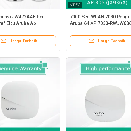
lisensi JW472AAE Per
7000 Seri WLAN 7030 Pengo
Pef Eltu Aruba Ap
Aruba 64 AP 7030-RWJW686
ler LIC-PEF JW473AAE
Port Kombo
Harga Terbaik
Harga Terbaik