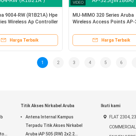
ba 9004-RW (R1B21A) Hpe
MU-MIMO 320 Series Aruba
ies Wireless Ap Controller
Wireless Access Points AP-
 Baru
802.11n/AC 4x4:4 baru dan a
Harga Terbaik
Harga Terbaik
1
2
3
4
5
6
Titik Akses Nirkabel Aruba
Ikuti kami
Ib
Antena Internal Kampus
FLAT 2304, 23
Terpadu Titik Akses Nirkabel
COMMERCIAL 
tok
Aruba iAP 505 (RW) 2x2:2