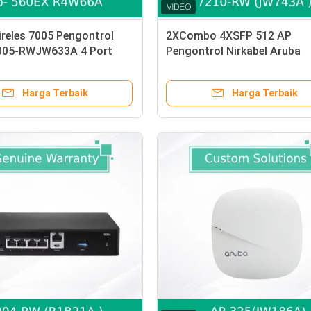
reles 7005 Pengontrol
2XCombo 4XSFP 512 AP
005-RWJW633A 4 Port
Pengontrol Nirkabel Aruba
1000BASE-T
Jaringan Aruba 7210-RWJ
Harga Terbaik
Harga Terbaik