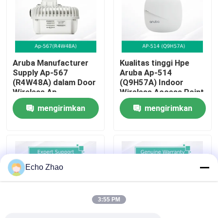
Tentang Kami
Tur Pabrik
Aruba Manufacturer
Kualitas tinggi Hpe
Supply Ap-567
Aruba Ap-514
(R4W48A) dalam Door
(Q9H57A) Indoor
Kontrol Kualitas
Wireless Ap
Wireless Access Point
untuk Bisnis
mengirimkan
mengirimkan
Hubungi Kami
permintaan
permintaan
Berita
Echo Zhao
Kasus-kasus
3:55 PM
Minta Kutipan