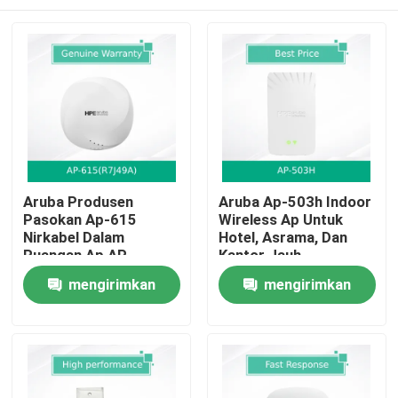
Aruba Produsen
Aruba Ap-503h Indoor
Pasokan Ap-615
Wireless Ap Untuk
Nirkabel Dalam
Hotel, Asrama, Dan
Ruangan Ap AP-
Kantor Jauh
615(R7J49A)
Rumah
mengirimkan
mengirimkan
permintaan
permintaan
Produk
Video