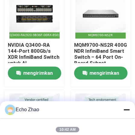
Tentang Kami
Tur Pabrik
NVIDIA Q3400-RA
MQM9700-NS2R 400G
144-Port 800Gb/s
NDR InfiniBand Smart
Kontrol Kualitas
XDR InfiniBand Switch
Switch – 64 Port On-
untuk AI
Board Subnet
Manager C2P Airflow
mengirimkan
mengirimkan
Hubungi Kami
permintaan
permintaan
Berita
Echo Zhao
Kasus-kasus
10:42 AM
Minta Kutipan