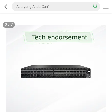
2
/
7