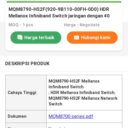
MQM8790-HS2F(920-9B110-00FH-0D0) HDR
Mellanox Infiniband Switch jaringan dengan 40
Port QSFP56, 2 Catu Daya AC
MOQ：1 pcs
Harga：Negotiate
Harga terbaik
Hubungi kami
DESKRIPSI PRODUK
MQM8790-HS2F Mellanox
Infiniband Switch
Cahaya Tinggi:
,
HDR Mellanox Infiniband Switch
,
MQM8790-HS2F Mellanox Network
Switch
MQM8700 series.pdf
Dokumen