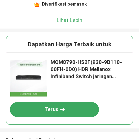
Diverifikasi pemasok
Lihat Lebih
Dapatkan Harga Terbaik untuk
MQM8790-HS2F(920-9B110-
00FH-0D0) HDR Mellanox
Infiniband Switch jaringan
dengan 40 Port QSFP56, 2 Catu
Daya AC
Terus