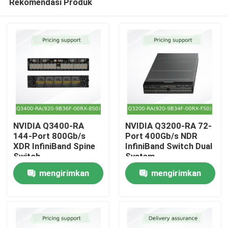
Rekomendasi Produk
NVIDIA Q3400-RA
NVIDIA Q3200-RA 72-
144-Port 800Gb/s
Port 400Gb/s NDR
XDR InfiniBand Spine
InfiniBand Switch Dual
Switch
System
Rumah
mengirimkan
mengirimkan
Produk
permintaan
permintaan
Video