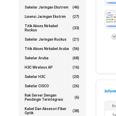
Sakelar Jaringan Ekstrem
(46)
Lisensi Jaringan Ekstrim
(27)
Titik Akses Nirkabel
(33)
Ruckus
Sakelar Jaringan Ruckus
(21)
Titik Akses Nirkabel Aruba
(56)
Sakelar Aruba
(68)
H3C Wireless AP
(16)
Sakelar H3C
(20)
Sakelar CISCO
(26)
Inform
Rak Server Dengan
(6)
Pendingin Terintegrasi
Ko
Kabel Dan Aksesori Fiber
(38)
Optik
Te