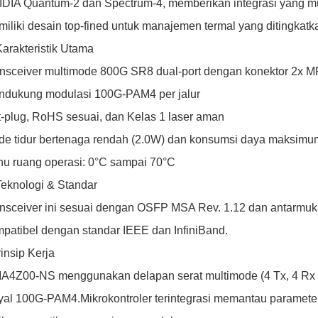
DIA Quantum-2 dan Spectrum-4, memberikan integrasi yang mulu
iliki desain top-fined untuk manajemen termal yang ditingkatk
Karakteristik Utama
nsceiver multimode 800G SR8 dual-port dengan konektor 2x
ndukung modulasi 100G-PAM4 per jalur
-plug, RoHS sesuai, dan Kelas 1 laser aman
e tidur bertenaga rendah (2.0W) dan konsumsi daya maksim
u ruang operasi: 0°C sampai 70°C
Teknologi & Standar
nsceiver ini sesuai dengan OSFP MSA Rev. 1.12 dan antarmuk
patibel dengan standar IEEE dan InfiniBand.
insip Kerja
4Z00-NS menggunakan delapan serat multimode (4 Tx, 4 Rx p
yal 100G-PAM4.Mikrokontroler terintegrasi memantau parameter