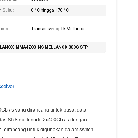
n Suhu:
0 ° C hingga +70 ° C.
unci:
Transceiver optik Mellanox
LLANOX
,
MMA4Z00-NS MELLANOX 800G SFP+
ceiver
b / s yang dirancang untuk pusat data
vitas SR8 multimode 2x400Gb / s dengan
i dirancang untuk digunakan dalam switch