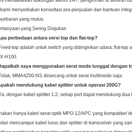
i menawarkan dukungan teknis 24/7, pengiriman di seluruh d
 kami menyediakan konsultasi pra-penjualan dan bantuan inte
yebaran yang mulus.
rtanyaan yang Sering Diajukan
Apa perbedaan antara versi top dan flat-top?
Fined-top adalah untuk switch yang didinginkan udara; flat-top 
X-H100.
 Dapatkah saya menggunakan serat mode tunggal dengan tr
Tidak, MMA4Z00-NS dirancang untuk serat multimode saja.
 Apakah mendukung kabel splitter untuk operasi 200G?
Ya, dengan kabel splitter 1:2, setiap port dapat mendukung dua
akan hanya kabel serat optik MPO-12/APC yang kompatibel 
dari mencampur kabel lurus dan splitter di transceiver yang sa