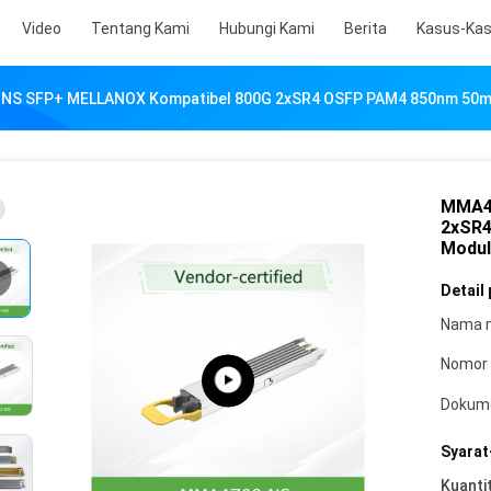
Video
Tentang Kami
Hubungi Kami
Berita
Kasus-Ka
S SFP+ MELLANOX Kompatibel 800G 2xSR4 OSFP PAM4 850nm 50m 
MMA4
2xSR4
Modul
Detail
Nama 
Nomor 
Dokum
Syarat
Kuanti