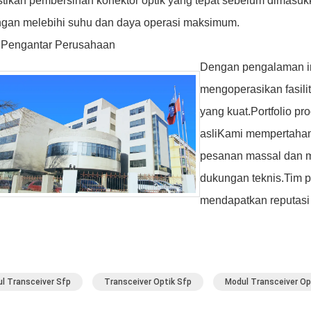
tikan pembersihan konektor optik yang tepat sebelum dimasuk
gan melebihi suhu dan daya operasi maksimum.
 Pengantar Perusahaan
Dengan pengalaman ind
mengoperasikan fasilit
yang kuat.Portfolio pr
asliKami mempertahan
pesanan massal dan m
dukungan teknis.Tim p
mendapatkan reputasi
l Transceiver Sfp
Transceiver Optik Sfp
Modul Transceiver Op