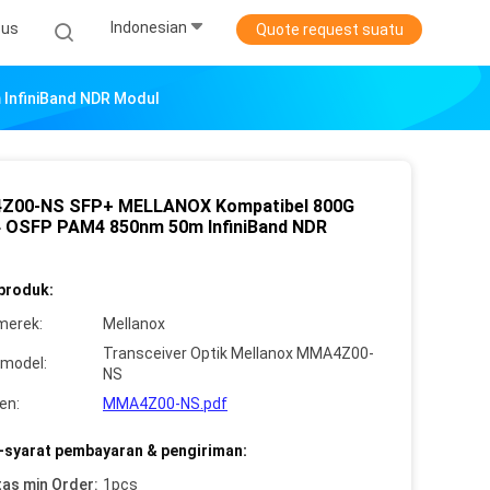
Indonesian
sus
Quote request suatu
InfiniBand NDR Modul
Z00-NS SFP+ MELLANOX Kompatibel 800G
 OSFP PAM4 850nm 50m InfiniBand NDR
 produk:
merek:
Mellanox
Transceiver Optik Mellanox MMA4Z00-
model:
NS
en:
MMA4Z00-NS.pdf
-syarat pembayaran & pengiriman:
tas min Order:
1pcs