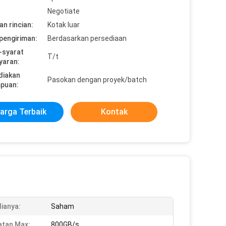
Negotiate
n rincian:
Kotak luar
pengiriman:
Berdasarkan persediaan
-syarat
T/t
yaran:
diakan
Pasokan dengan proyek/batch
puan:
arga Terbaik
Kontak
ianya:
Saham
tan Max:
800GB/s