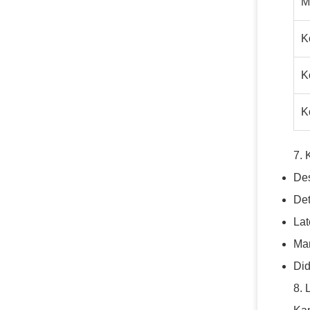
M
K
K
K
7. 
Des
Det
Lat
Man
Did
8.