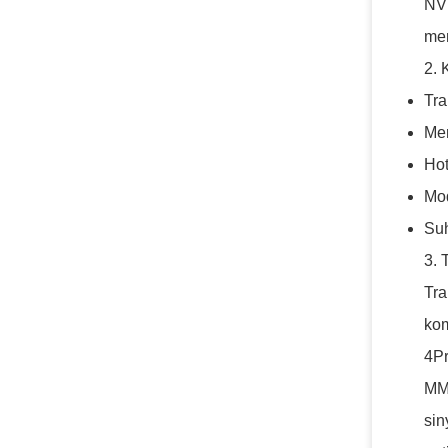
NVI
mem
2. 
Tra
Me
Hot
Mod
Suh
3. 
Tra
kom
4Pr
MMA
sin