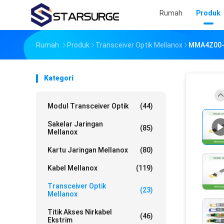
Rumah
Produk
Rumah
Produk
Transceiver Optik Mellanox
MMA4Z00-N
Kategori
Modul Transceiver Optik
(44)
Sakelar Jaringan
(85)
Mellanox
Kartu Jaringan Mellanox
(80)
Kabel Mellanox
(119)
Transceiver Optik
(23)
Mellanox
Titik Akses Nirkabel
(46)
Ekstrim