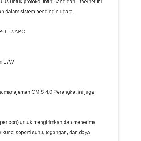
s untuk protokol InfiniBand dan Ethernet.Ini
an dalam sistem pendingin udara.
 MPO-12/APC
um 17W
a manajemen CMIS 4.0.Perangkat ini juga
er port) untuk mengirimkan dan menerima
 kunci seperti suhu, tegangan, dan daya