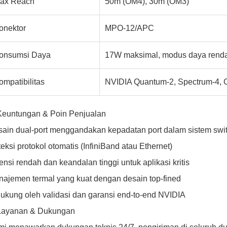
ax Reach
50m (OM4), 30m (OM3)
onektor
MPO-12/APC
onsumsi Daya
17W maksimal, modus daya rend
ompatibilitas
NVIDIA Quantum-2, Spectrum-4, C
Keuntungan & Poin Penjualan
ain dual-port menggandakan kepadatan port dalam sistem swi
eksi protokol otomatis (InfiniBand atau Ethernet)
ensi rendah dan keandalan tinggi untuk aplikasi kritis
ajemen termal yang kuat dengan desain top-fined
ukung oleh validasi dan garansi end-to-end NVIDIA
 Layanan & Dukungan