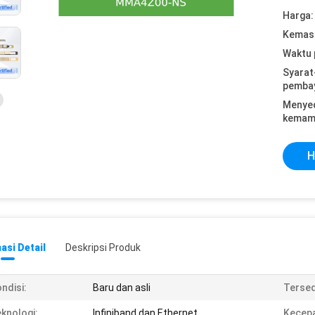
Harga:
Kemasa
Waktu 
Syarat
pemba
Menye
kemam
H
asi Detail
Deskripsi Produk
ndisi:
Baru dan asli
Tersed
knologi:
Infiniband dan Ethernet
Kecepa