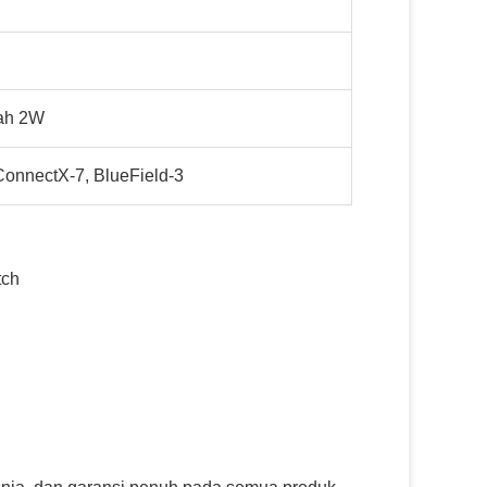
ah 2W
onnectX-7, BlueField-3
tch