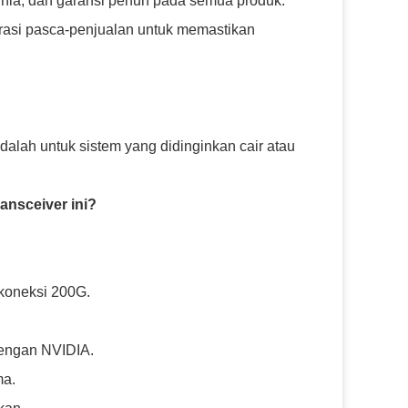
unia, dan garansi penuh pada semua produk.
grasi pasca-penjualan untuk memastikan
adalah untuk sistem yang didinginkan cair atau
ansceiver ini?
 koneksi 200G.
dengan NVIDIA.
ma.