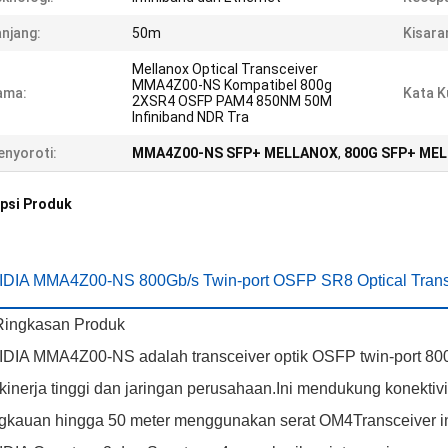
njang:
50m
Kisara
Mellanox Optical Transceiver
MMA4Z00-NS Kompatibel 800g
ama:
Kata K
2XSR4 OSFP PAM4 850NM 50M
Infiniband NDR Tra
nyoroti:
MMA4Z00-NS SFP+ MELLANOX
,
800G SFP+ ME
psi Produk
IDIA MMA4Z00-NS 800Gb/s Twin-port OSFP SR8 Optical Trans
Ringkasan Produk
DIA MMA4Z00-NS adalah transceiver optik OSFP twin-port 800G
kinerja tinggi dan jaringan perusahaan.Ini mendukung konekti
gkauan hingga 50 meter menggunakan serat OM4Transceiver in