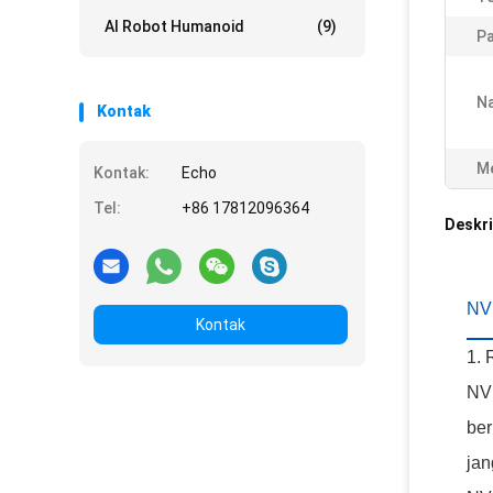
AI Robot Humanoid
(9)
Pa
N
Kontak
Me
Kontak:
Echo
Tel:
+86 17812096364
Deskri
NV
Kontak
1. 
NVI
ber
jan