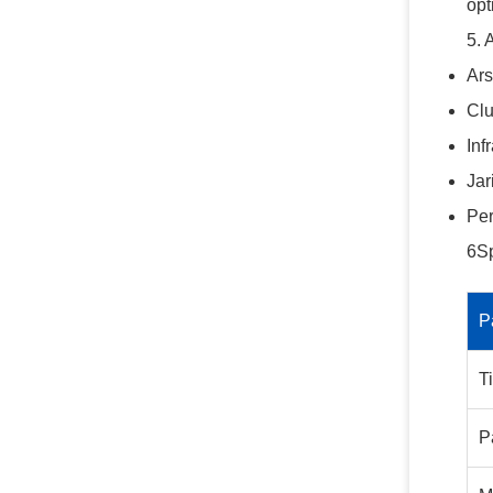
opt
5. 
Ars
Clu
Inf
Jar
Per
6Sp
P
T
P