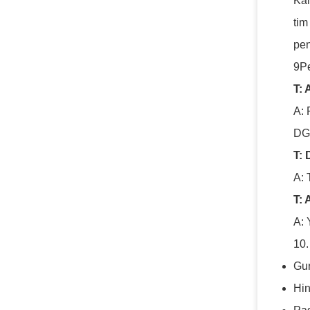
Kam
tim
pen
9Pe
T: 
A: 
DG
T:
A: 
T:
A: 
10.
Gun
Hin