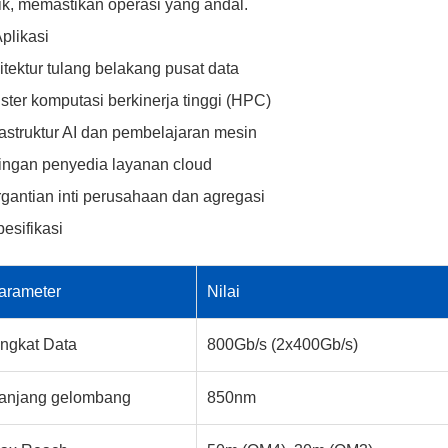
ik, memastikan operasi yang andal.
Aplikasi
itektur tulang belakang pusat data
ster komputasi berkinerja tinggi (HPC)
rastruktur AI dan pembelajaran mesin
ingan penyedia layanan cloud
gantian inti perusahaan dan agregasi
esifikasi
arameter
Nilai
ingkat Data
800Gb/s (2x400Gb/s)
anjang gelombang
850nm